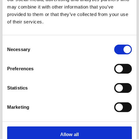
may combine it with other information that you’ve
provided to them or that they’ve collected from your use
24.5.2024
of their services.
Nuoren arkkitehdin Wuorio-palkinto
Sarc+Siggen Taika Pirilälle
rakentamisen kiertotaloutta
Consent
käsittelevästä diplomityöstä
Necessary
Selection
Preferences
Statistics
Marketing
17.5.2024
Allow all