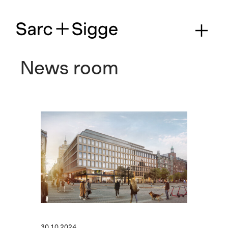
News room
30.10.2024