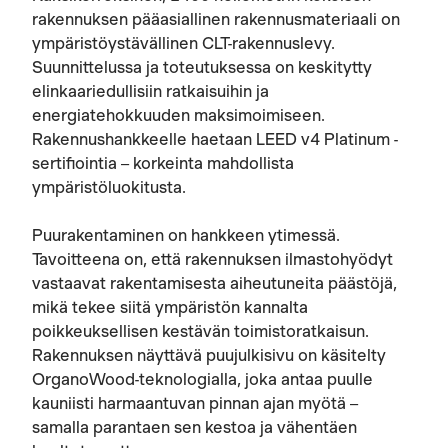
rakennuksen pääasiallinen rakennusmateriaali on
ympäristöystävällinen CLT-rakennuslevy.
Suunnittelussa ja toteutuksessa on keskitytty
elinkaariedullisiin ratkaisuihin ja
energiatehokkuuden maksimoimiseen.
Rakennushankkeelle haetaan LEED v4 Platinum -
sertifiointia – korkeinta mahdollista
ympäristöluokitusta.
Puurakentaminen on hankkeen ytimessä.
Tavoitteena on, että rakennuksen ilmastohyödyt
vastaavat rakentamisesta aiheutuneita päästöjä,
mikä tekee siitä ympäristön kannalta
poikkeuksellisen kestävän toimistoratkaisun.
Rakennuksen näyttävä puujulkisivu on käsitelty
OrganoWood-teknologialla, joka antaa puulle
kauniisti harmaantuvan pinnan ajan myötä –
samalla parantaen sen kestoa ja vähentäen